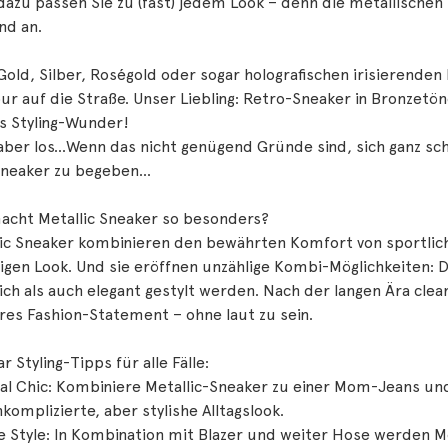
azu passen Sie zu (fast) jedem Look – denn die metallischen 
nd an.
Gold, Silber, Roségold oder sogar holografischen irisierende
r auf die Straße. Unser Liebling: Retro-Sneaker in Bronzetön
s Styling-Wunder!
aber los…Wenn das nicht genügend Gründe sind, sich ganz sc
Sneaker zu begeben…
acht Metallic Sneaker so besonders?
lic Sneaker kombinieren den bewährten Komfort von sportlic
ligen Look. Und sie eröffnen unzählige Kombi-Möglichkeiten:
ich als auch elegant gestylt werden. Nach der langen Ära cle
ares Fashion-Statement – ohne laut zu sein.
ar Styling-Tipps für alle Fälle:
al Chic: Kombiniere Metallic-Sneaker zu einer Mom-Jeans und 
komplizierte, aber stylishe Alltagslook.
ce Style: In Kombination mit Blazer und weiter Hose werden M