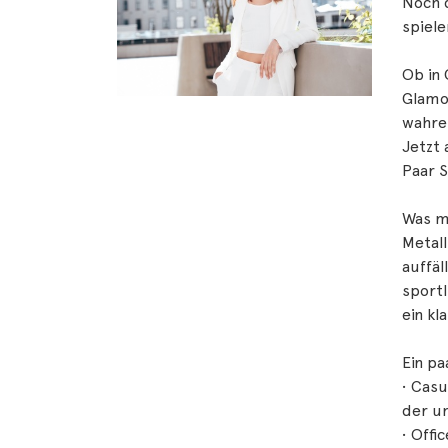
Noch d
spiele
Ob in 
Glamou
wahre
Jetzt 
Paar 
Was m
Metal
auffäl
sportl
ein kl
Ein pa
• Casu
der un
• Offi