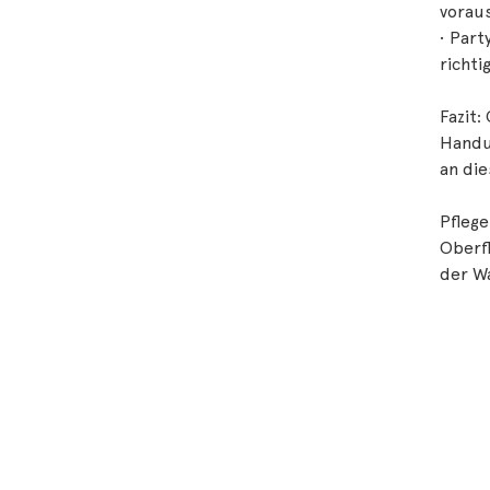
vorau
• Part
richti
Fazit:
Handu
an die
Pfleg
Oberfl
der W