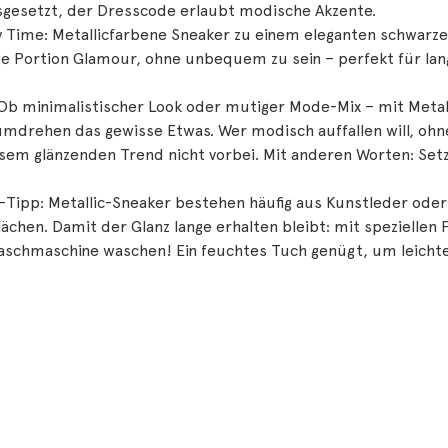
sgesetzt, der Dresscode erlaubt modische Akzente.
y Time: Metallicfarbene Sneaker zu einem eleganten schwarze
ge Portion Glamour, ohne unbequem zu sein – perfekt für lan
 Ob minimalistischer Look oder mutiger Mode-Mix – mit Metal
mdrehen das gewisse Etwas. Wer modisch auffallen will, ohn
sem glänzenden Trend nicht vorbei. Mit anderen Worten: Set
e-Tipp: Metallic-Sneaker bestehen häufig aus Kunstleder o
ächen. Damit der Glanz lange erhalten bleibt: mit speziellen 
aschmaschine waschen! Ein feuchtes Tuch genügt, um leicht