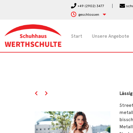
+49 (2902) 3477
sch
geschlossen
Start
Unsere Angebote
Lässi
Street
metal
bissch
Metall