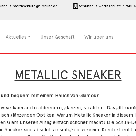
uhhaus-werthschulte@t-online.de
Schuhhaus Werthschulte,
59581 W
Aktuelles
Unser Geschäft
Wir über uns
METALLIC SNEAKER
g und bequem mit einem Hauch von Glamour
wear kann auch schimmern, glänzen, strahlen… Das gilt zumi
lisch glänzenden Optiken. Warum Metallic Sneaker in diesem 
en Glam unseren Alltag einfach schöner macht? Die Schuh-Des
ic Sneaker sind absolut vielseitig: sie vereinen Komfort mit L