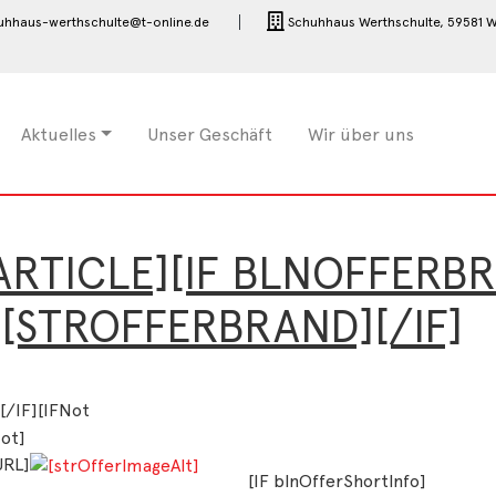
uhhaus-werthschulte@t-online.de
Schuhhaus Werthschulte,
59581 W
Aktuelles
Unser Geschäft
Wir über uns
ARTICLE][IF BLNOFFERB
[STROFFERBRAND][/IF]
[/IF][IFNot
ot]
URL]
[IF blnOfferShortInfo]