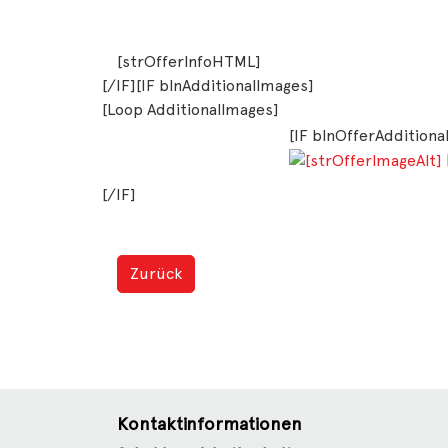
[strOfferInfoHTML]
[/IF][IF blnAdditionalImages]
[Loop AdditionalImages]
[IF blnOfferAddition
[/IF]
Zurück
Kontaktinformationen