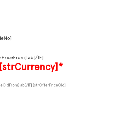
cleNo]
erPriceFrom] ab[/IF]
[strCurrency]*
iceOldFrom] ab[/IF]
[strOfferPriceOld]