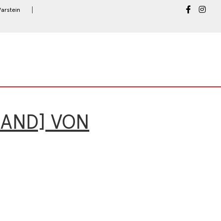
arstein
RAND] VON