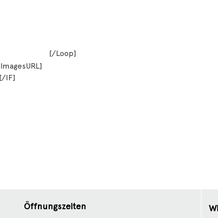
[/Loop]
alImagesURL]
[/IF]
Öffnungszeiten
Wi