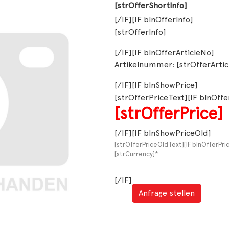
[strOfferShortInfo]
[/IF][IF blnOfferInfo]
[strOfferInfo]
[/IF][IF blnOfferArticleNo]
Artikelnummer: [strOfferArti
[/IF][IF blnShowPrice]
[strOfferPriceText][IF blnOff
[strOfferPrice]
[/IF][IF blnShowPriceOld]
[strOfferPriceOldText][IF blnOfferPr
[strCurrency]*
[/IF]
Anfrage stellen