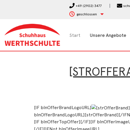
+49 (2902) 3477
sch
geschlossen
Start
Unsere Angebote
[STROFFER
[IF blnOfferBrandLogoURL]
blnOfferBrandLogoURL][strOfferBrand][/IFN
[IF blnOfferTopOffer][/IF][IF blnOfferImage
[/IF][IFNot blnOfferImageURL]