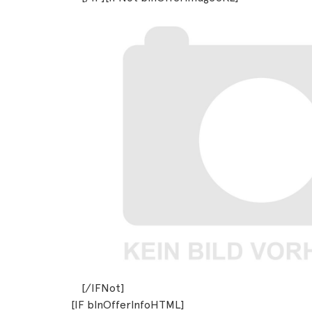
[/IFNot]
[IF blnOfferInfoHTML]