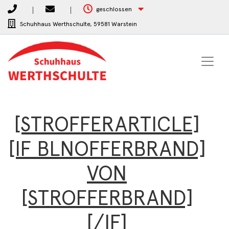
geschlossen
Schuhhaus Werthschulte,
59581 Warstein
[STROFFERARTICLE]
[IF BLNOFFERBRAND]
VON
[STROFFERBRAND]
[/IF]