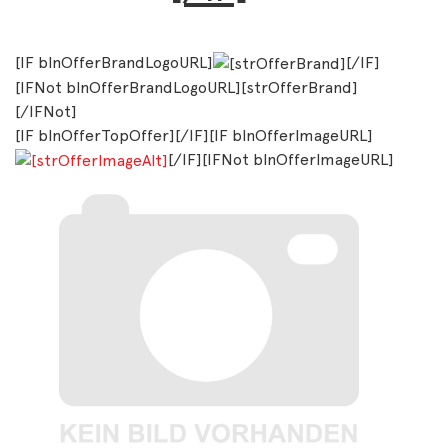
[IF blnOfferBrandLogoURL]
[/IF]
[IFNot blnOfferBrandLogoURL][strOfferBrand]
[/IFNot]
[IF blnOfferTopOffer][/IF][IF blnOfferImageURL]
[/IF][IFNot blnOfferImageURL]