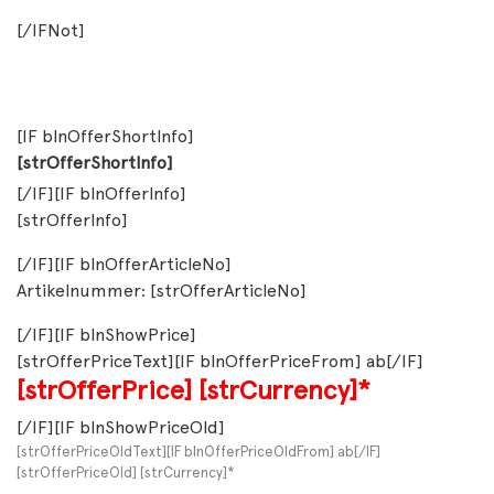
[/IFNot]
[IF blnOfferShortInfo]
[strOfferShortInfo]
[/IF][IF blnOfferInfo]
[strOfferInfo]
[/IF][IF blnOfferArticleNo]
Artikelnummer: [strOfferArticleNo]
[/IF][IF blnShowPrice]
[strOfferPriceText][IF blnOfferPriceFrom] ab[/IF]
[strOfferPrice]
[strCurrency]*
[/IF][IF blnShowPriceOld]
[strOfferPriceOldText][IF blnOfferPriceOldFrom] ab[/IF]
[strOfferPriceOld] [strCurrency]*