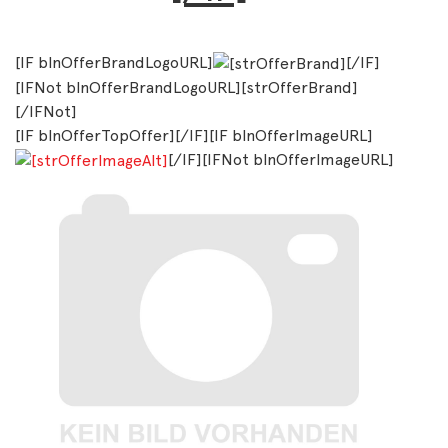
[IF blnOfferBrandLogoURL]
[/IF]
[IFNot blnOfferBrandLogoURL][strOfferBrand]
[/IFNot]
[IF blnOfferTopOffer][/IF][IF blnOfferImageURL]
[/IF][IFNot blnOfferImageURL]