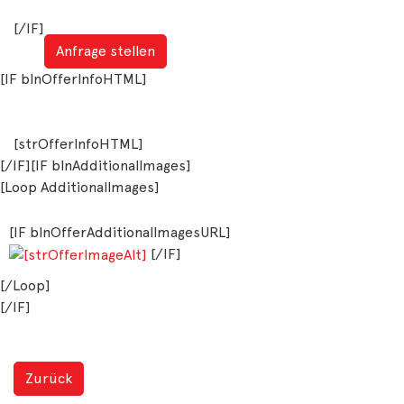
[/IF]
Anfrage stellen
[IF blnOfferInfoHTML]
[strOfferInfoHTML]
[/IF][IF blnAdditionalImages]
[Loop AdditionalImages]
[IF blnOfferAdditionalImagesURL]
[/IF]
[/Loop]
[/IF]
Zurück