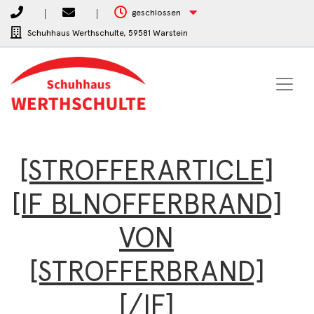
geschlossen
Schuhhaus Werthschulte,
59581 Warstein
[STROFFERARTICLE]
[IF BLNOFFERBRAND]
VON
[STROFFERBRAND]
[/IF]