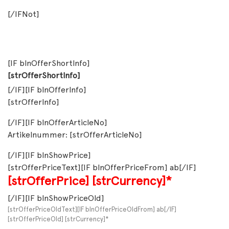
[/IFNot]
[IF blnOfferShortInfo]
[strOfferShortInfo]
[/IF][IF blnOfferInfo]
[strOfferInfo]
[/IF][IF blnOfferArticleNo]
Artikelnummer: [strOfferArticleNo]
[/IF][IF blnShowPrice]
[strOfferPriceText][IF blnOfferPriceFrom] ab[/IF]
[strOfferPrice]
[strCurrency]*
[/IF][IF blnShowPriceOld]
[strOfferPriceOldText][IF blnOfferPriceOldFrom] ab[/IF]
[strOfferPriceOld] [strCurrency]*