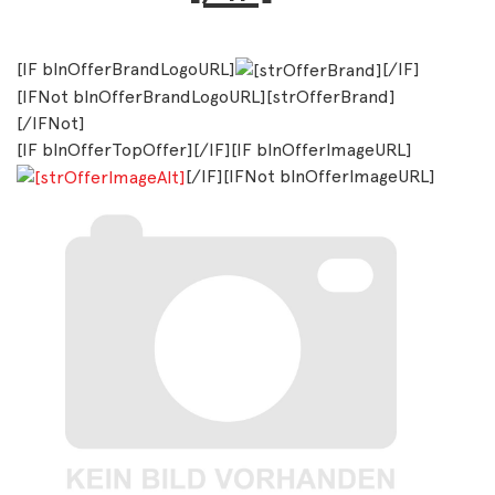
[IF blnOfferBrandLogoURL]
[/IF]
[IFNot blnOfferBrandLogoURL][strOfferBrand]
[/IFNot]
[IF blnOfferTopOffer][/IF][IF blnOfferImageURL]
[/IF][IFNot blnOfferImageURL]