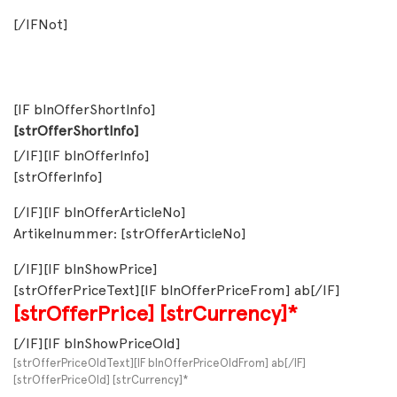
[/IFNot]
[IF blnOfferShortInfo]
[strOfferShortInfo]
[/IF][IF blnOfferInfo]
[strOfferInfo]
[/IF][IF blnOfferArticleNo]
Artikelnummer: [strOfferArticleNo]
[/IF][IF blnShowPrice]
[strOfferPriceText][IF blnOfferPriceFrom] ab[/IF]
[strOfferPrice]
[strCurrency]*
[/IF][IF blnShowPriceOld]
[strOfferPriceOldText][IF blnOfferPriceOldFrom] ab[/IF]
[strOfferPriceOld] [strCurrency]*