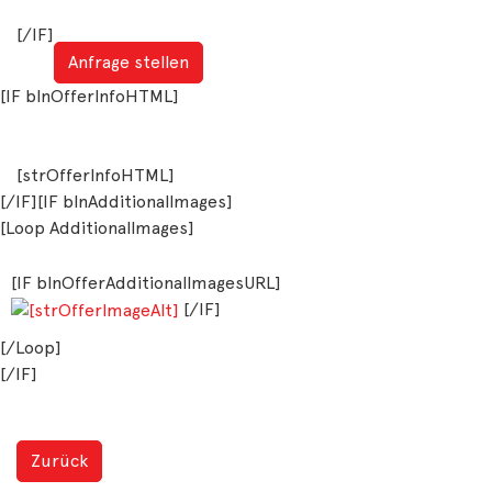
[/IF]
Anfrage stellen
[IF blnOfferInfoHTML]
[strOfferInfoHTML]
[/IF][IF blnAdditionalImages]
[Loop AdditionalImages]
[IF blnOfferAdditionalImagesURL]
[/IF]
[/Loop]
[/IF]
Zurück