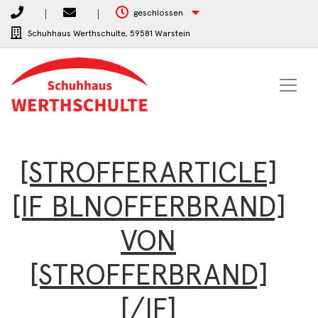
geschlossen
Schuhhaus Werthschulte,
59581 Warstein
[STROFFERARTICLE]
[IF BLNOFFERBRAND]
VON
[STROFFERBRAND]
[/IF]