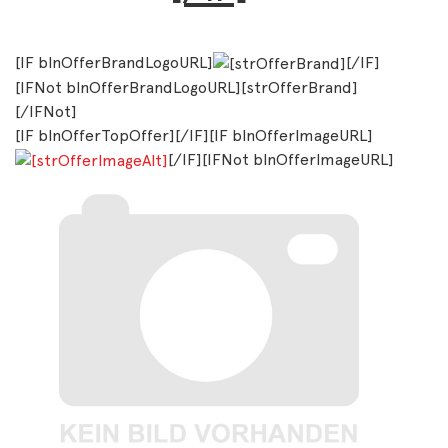
[IF blnOfferBrandLogoURL]
[/IF]
[IFNot blnOfferBrandLogoURL][strOfferBrand]
[/IFNot]
[IF blnOfferTopOffer][/IF][IF blnOfferImageURL]
[/IF][IFNot blnOfferImageURL]